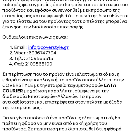
καθαρές φωτογραφίες όπου θα φαίνεται το ελάττωμα του
προϊόντος και εφόσον συνεννοηθεί με εκπρόσωπο της
εταιρείας μας και συμφωνηθεί ότι ο πελάτης δεν ευθύνεται
για το ελάττωμα του προϊόντος τότε ο πελάτης μπορεί να
ξεκινήσει την διαδικασία επιστροφής.
Οι διαυλοι επικοινωνιας είναι :
Email :
info@coverstyle.gr
Viber : 6936747794
Τηλ. : 2109565515
Φαξ: 2109565190
Σε περίπτωση που το προϊόν είναι ελαττωματικό και η
φθορά είναι φυσιολογική, το προϊόν αποστέλλεται στην
COVERSTYLE με την εταιρεία ταχυμεταφορών
ΕΛΤΑ
COURIER
με χρέωση παραλήπτη, σύμφωνα με την
διαδικασία Επιστροφών-Αλλαγών. Το προϊόν
αντικαθίσταται και επιστρέφεται στον πελάτη με έξοδα
της εταιρείας μας
.
Για να γίνει αποδεκτό ένα προϊόν ως ελαττωματικό, θα
πρέπει η φθορά να μην είναι από κακή χρήση του
προϊόντος. Σε περίπτωση που διαπιστωθεί ότι η φθορά