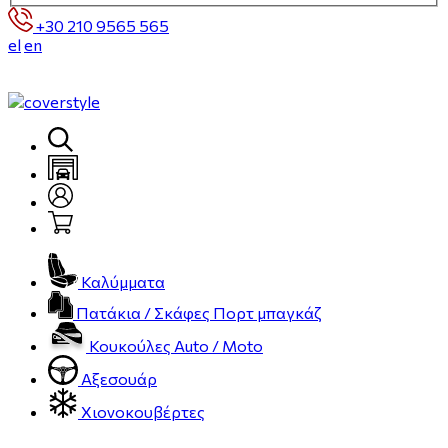
+30 210 9565 565
el
en
Καλύμματα
Πατάκια / Σκάφες Πορτ μπαγκάζ
Κουκούλες Auto / Moto
Αξεσουάρ
Χιονοκουβέρτες