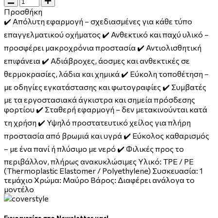
Προσθήκη
✔️ Απόλυτη εφαρμογή – σχεδιασμένες για κάθε τύπο
επαγγελματικού οχήματος ✔️ Ανθεκτικό και παχύ υλικό –
προσφέρει μακροχρόνια προστασία ✔️ Αντιολισθητική
επιφάνεια ✔️ Αδιάβροχες, άοσμες και ανθεκτικές σε
θερμοκρασίες, λάδια και χημικά ✔️ Εύκολη τοποθέτηση –
με οδηγίες εγκατάστασης και φωτογραφίες ✔️ Συμβατές
με τα εργοστασιακά άγκιστρα και σημεία πρόσδεσης
φορτίου ✔️ Σταθερή εφαρμογή – δεν μετακινούνται κατά
τη χρήση ✔️ Υψηλό προστατευτικό χείλος για πλήρη
προστασία από βρωμιά και υγρά ✔️ Εύκολος καθαρισμός
– με ένα πανί ή πλύσιμο με νερό ✔️ Φιλικές προς το
περιβάλλον, πλήρως ανακυκλώσιμες Υλικό: TPE / PE
(Thermoplastic Elastomer / Polyethylene) Συσκευασία: 1
τεμάχιο Χρώμα: Μαύρο Βάρος: Διαφέρει ανάλογα το
μοντέλο
Εγγραφείτε στο Newsletter μας!