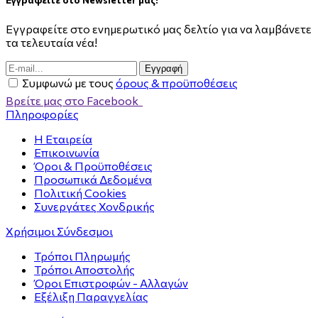
Εγγραφείτε στο ενημερωτικό μας δελτίο για να λαμβάνετε
τα τελευταία νέα!
Eγγραφή
Συμφωνώ με τους
όρους & προϋποθέσεις
Βρείτε μας στο Facebook
Πληροφορίες
Η Εταιρεία
Επικοινωνία
Όροι & Προϋποθέσεις
Προσωπικά Δεδομένα
Πολιτική Cookies
Συνεργάτες Χονδρικής
Χρήσιμοι Σύνδεσμοι
Τρόποι Πληρωμής
Τρόποι Αποστολής
Όροι Επιστροφών - Αλλαγών
Εξέλιξη Παραγγελίας