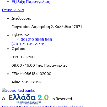
Εξέλιξη Παραγγελίας
Επικοινωνία
Διεύθυνση:
Γρηγορίου Λαμπράκη 2, Καλλιθέα 17671
Τηλέφωνο:
(+30) 210 9565 565
(+30) 210 9565 515
Ωράρια:
09:00 - 17:00
09:00 - 16:00 Τηλ. Παραγγελίες
ΓΕΜΗ: 086184102000
ΑΦΜ: 999381197
© 2022 coverstyle.gr All Rights Reserved.
Designed & Developed with
keyvos
by infocube