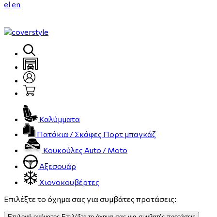
el
en
Καλύμματα
Πατάκια / Σκάφες Πορτ μπαγκάζ
Κουκούλες Auto / Moto
Αξεσουάρ
Χιονοκουβέρτες
Επιλέξτε το όχημα σας για συμβάτες προτάσεις:
Επιλογή οχήματος
Επιλέξτε το όχημα σας για συμβατές προτάσεις