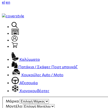
el
en
Καλύμματα
Πατάκια / Σκάφες Πορτ μπαγκάζ
Κουκούλες Auto / Moto
Αξεσουάρ
Χιονοκουβέρτες
Μάρκα
Μοντέλο